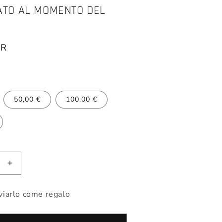
ATO AL MOMENTO DEL
UR
.
50,00 €
100,00 €
i
Aumenta
quantità
per
viarlo come regalo
Buono
Regalo
Parisi