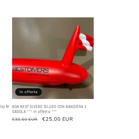
In offerta
lia M
BOA BEST DIVERS SILURO CON BANDIERA E
SAGOLA *** in offerta ***
Prezzo
Prezzo
€25,00 EUR
€30,50 EUR
di
scontato
listino