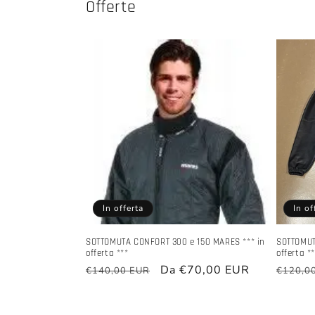
Offerte
In offerta
In of
SOTTOMUTA CONFORT 300 e 150 MARES *** in
SOTTOMUTA
offerta ***
offerta *
Prezzo
Prezzo
Da €70,00 EUR
Prezzo
€140,00 EUR
€120,0
di
scontato
di
listino
listino