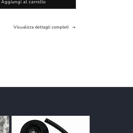
Aggiungi al carrello
Sub
-
ON
LINE
Visualizza dettagli completi
o
SHOP