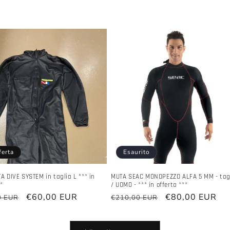
ferta
Esaurito
 DIVE SYSTEM in taglia L *** in
MUTA SEAC MONOPEZZO ALFA 5 MM - tag
**
/ UOMO - *** in offerta ***
Prezzo
€60,00 EUR
Prezzo
Prezzo
€80,00 EUR
0 EUR
€210,00 EUR
scontato
di
scontato
listino