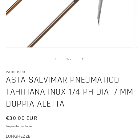
Apri
A
contenuti
c
multimediali
m
su
1
/
2
1
2
in
in
PARISISUB
finestra
fi
ASTA SALVIMAR PNEUMATICO
modale
m
TAHITIANA INOX 174 PH DIA. 7 MM
DOPPIA ALETTA
Prezzo
€30,00 EUR
di
Imposte incluse.
listino
LUNGHEZZE