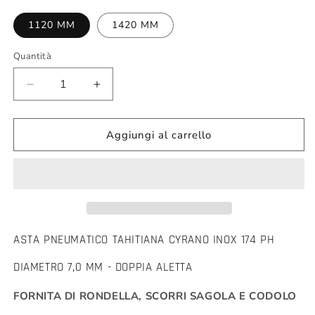
1120 MM
1420 MM
Quantità
Diminuisci
Aumenta
quantità
quantità
per
per
ASTA
ASTA
Aggiungi al carrello
SALVIMAR
SALVIMAR
PNEUMATICO
PNEUMATICO
TAHITIANA
TAHITIANA
INOX
INOX
174
174
PH
PH
DIA.
DIA.
ASTA PNEUMATICO TAHITIANA CYRANO INOX 174 PH
7
7
DIAMETRO 7,0 MM - DOPPIA ALETTA
MM
MM
DOPPIA
DOPPIA
FORNITA DI RONDELLA, SCORRI SAGOLA E CODOLO
ALETTA
ALETTA