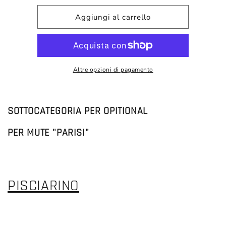
per
per
OPITIONAL
OPITIONAL
Aggiungi al carrello
PISCIARINO
PISCIARINO
PER
PER
MUTE
MUTE
&quot;PARISI&quot;
&quot;PARISI&quot;
APNEA
APNEA
Altre opzioni di pagamento
/
/
PESCA
PESCA
SOTTOCATEGORIA PER
OPITIONAL
PER MUTE "PARISI"
PISCIARINO