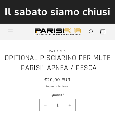
Vai
direttamente
Il sabato siamo chiusi
ai contenuti
Carrello
Passa alle
PARISISUB
informazioni
OPITIONAL PISCIARINO PER MUTE
sul prodotto
"PARISI" APNEA / PESCA
Prezzo
€20,00 EUR
di
Imposte incluse.
listino
Quantità
Diminuisci
Aumenta
quantità
quantità